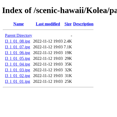
Index of /scenic-hawaii/Kolea/p
Name
Last modified
Size
Description
Parent Directory
-
l3_l_01_08.jpg
2022-11-12 19:03
2.4K
l3_l_01_07.jpg
2022-11-12 19:03
7.1K
l3_l_01_06.jpg
2022-11-12 19:03
19K
l3_l_01_05.jpg
2022-11-12 19:03
29K
l3_l_01_04.jpg
2022-11-12 19:03
35K
l3_l_01_03.jpg
2022-11-12 19:03
32K
l3_l_01_02.jpg
2022-11-12 19:03
31K
l3_l_01_01.jpg
2022-11-12 19:03
25K