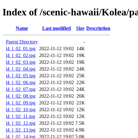
Index of /scenic-hawaii/Kolea/p
Name
Last modified
Size
Description
Parent Directory
-
l4_l_02_01.jpg
2022-11-12 19:02
14K
l4_l_02_02.jpg
2022-11-12 19:02
19K
l4_l_02_03.jpg
2022-11-12 19:02
19K
l4_l_02_04.jpg
2022-11-12 19:02
24K
l4_l_02_05.jpg
2022-11-12 19:02
25K
l4_l_02_06.jpg
2022-11-12 19:02
22K
l4_l_02_07.jpg
2022-11-12 19:02
24K
l4_l_02_08.jpg
2022-11-12 19:02
26K
l4_l_02_09.jpg
2022-11-12 19:02
21K
l4_l_02_10.jpg
2022-11-12 19:02
12K
l4_l_02_11.jpg
2022-11-12 19:02
12K
l4_l_02_12.jpg
2022-11-12 19:02
7.5K
l4_l_02_13.jpg
2022-11-12 19:02
4.9K
l4_l_02_14.jpg
2022-11-12 19:02
5.0K